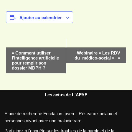
Ajouter au calendrier
Navigation
«
Comment utiliser
Webinaire « Les RDV
l’Intelligence artificielle
du médico-social »
»
Évènement
pour remplir son
dossier MDPH ?
Les actus de L'AFAF
Etude de recherche Fondation Ipsen – Réseaux sociaux et
personnes vivant avec une maladie rare
Participez à l’enquête sur les troubles de la parole et de la