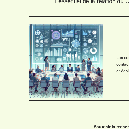
L’essentiel de la relation du
Les co
contac
et éga
Soutenir la reche