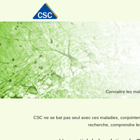
Aller
au
contenu
Connaitre les ma
CSC ne se bat pas seul avec ces maladies, conjoint
recherche, comprendre les