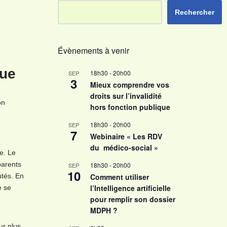
Rechercher
Évènements à venir
que
18h30
-
20h00
SEP
3
Mieux comprendre vos
droits sur l’invalidité
on
hors fonction publique
18h30
-
20h00
SEP
7
Webinaire « Les RDV
du médico-social »
e. Le
parents
18h30
-
20h00
SEP
10
utés. En
Comment utiliser
l’Intelligence artificielle
e se
pour remplir son dossier
MDPH ?
ur plus