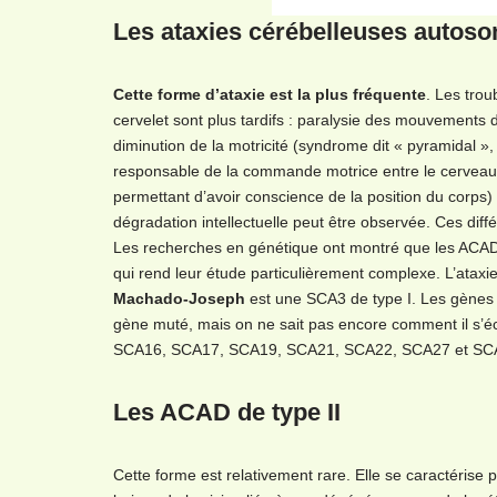
Les ataxies cérébelleuses autos
Cette forme d’ataxie est la plus fréquente
. Les trou
cervelet sont plus tardifs : paralysie des mouvements d
diminution de la motricité (syndrome dit « pyramidal », 
responsable de la commande motrice entre le cerveau et 
permettant d’avoir conscience de la position du corps
dégradation intellectuelle peut être observée. Ces dif
Les recherches en génétique ont montré que les ACAD d
qui rend leur étude particulièrement complexe. L’atax
Machado-Joseph
est une SCA3 de type I. Les gènes i
gène muté, mais on ne sait pas encore comment il s’é
SCA16, SCA17, SCA19, SCA21, SCA22, SCA27 et SC
Les ACAD de type II
Cette forme est relativement rare. Elle se caractérise 