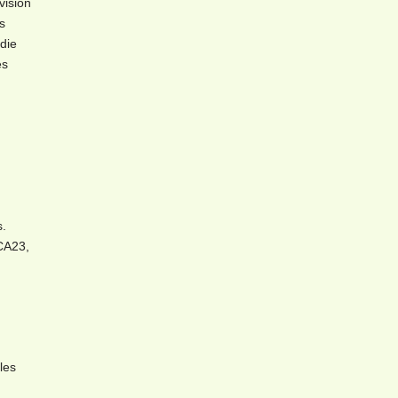
vision
s
die
es
s.
CA23,
les