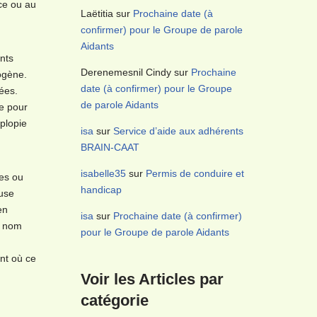
ce ou au
Laëtitia
sur
Prochaine date (à
confirmer) pour le Groupe de parole
Aidants
nts
Derenemesnil Cindy
sur
Prochaine
ogène.
date (à confirmer) pour le Groupe
ées.
de parole Aidants
ne pour
plopie
isa
sur
Service d’aide aux adhérents
BRAIN-CAAT
isabelle35
sur
Permis de conduire et
ues ou
handicap
euse
en
isa
sur
Prochaine date (à confirmer)
le nom
pour le Groupe de parole Aidants
nt où ce
Voir les Articles par
catégorie