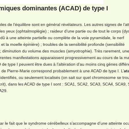
omiques dominantes (ACAD) de type I
bles de l’équilibre sont en général révélateurs. Les autres signes de l’at
es yeux (ophtalmoplégie) ; raideur d’une partie ou de tout le corps (dys
dû à une atteinte partielle ou complète de la voie pyramidale, le nerf
la moelle épinière) ; troubles de la sensibilité profonde (sensibilité
) ; diminution du volume des muscles (amyotrophie). Très rarement, un
férentes manifestations apparaissent progressivement au cours de la ma
e type I peuvent être dues à l’altération d’au moins cinq gènes différ
ie de Pierre-Marie correspond probablement à une ACAD de type I. L’
at
dentifiés, ou seulement localisés (on sait sur quel chromosome se trou
crit), dans les ACAD de type I sont : SCA1, SCA2, SCA3, SCA4, SCA9,
A29.
par le fait que le syndrome cérébelleux s’accompagne d’une atteinte ocu