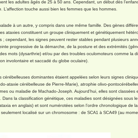
lement les adultes âgés de 25 à 50 ans. Cependant, un début dès l’enfan
ble. L’affection touche aussi bien les femmes que les hommes.
malade à un autre, y compris dans une même famille. Des gènes différe
 ces ataxies constituent un groupe cliniquement et génétiquement hétér
s ; cependant, les signes peuvent rester stables pendant plusieurs ann
einte progressive de la démarche, de la posture et des extrémités (gê
 des mots (dysarthrie) et/ou par des troubles oculomoteurs comme la di
on involontaire et saccadé du globe oculaire).
es cérébelleuses dominantes étaient appelées selon leurs signes cliniq
édo-ataxie cérébelleuse de Pierre-Marie), atrophie olivo-pontocérébell
lmes ou maladie de Machado-Joseph. Aujourd’hui, elles sont classées 
après). Dans la classification génétique, ces maladies sont désignées sous 
taxia en anglais) et sont numérotées selon l’ordre chronologique de la
ié ou seulement localisé sur un chromosome : de SCA1 à SCA49 (au mome