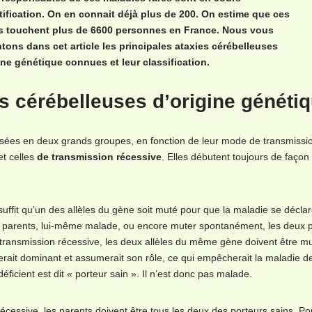
tification. On en connait déjà plus de 200. On estime que ces
s touchent plus de 6600 personnes en France. Nous vous
tons dans cet article les principales ataxies cérébelleuses
ine génétique connues et leur classification.
es cérébelleuses d’origine généti
visées en deux grands groupes, en fonction de leur mode de transmissi
t celles
de transmission récessive
. Elles débutent toujours de façon
suffit qu’un des allèles du gène soit muté pour que la maladie se déclar
ux parents, lui-même malade, ou encore muter spontanément, les deux 
 transmission récessive, les deux allèles du même gène doivent être m
té serait dominant et assumerait son rôle, ce qui empêcherait la maladie d
éficient est dit « porteur sain ». Il n’est donc pas malade.
 récessive, les parents doivent être tous les deux des porteurs sains. Po