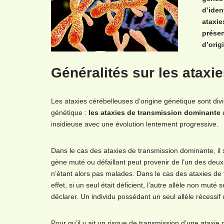
d’iden
ataxie
présen
d’orig
Généralités sur les ataxi
Les ataxies cérébelleuses d’origine génétique sont di
génétique :
les ataxies de transmission dominante
e
insidieuse avec une évolution lentement progressive.
Dans le cas des ataxies de transmission dominante, il 
gène muté ou défaillant peut provenir de l’un des de
n’étant alors pas malades. Dans le cas des ataxies de
effet, si un seul était déficient, l’autre allèle non mu
déclarer. Un individu possédant un seul allèle récessif d
Pour qu’il y ait un risque de transmission d’une ataxie