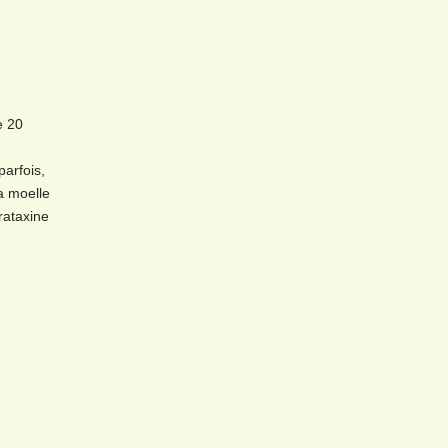
e 20
arfois,
a moelle
rataxine