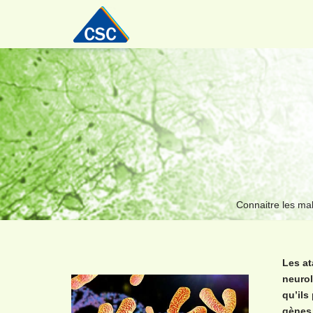
Aller
au
contenu
Connaitre les ma
Les at
neurol
qu’ils
gènes 