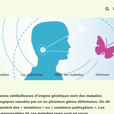
ladies
La recherche
Aider les malades
Informer
axies cérébelleuses d’origine génétique sont des maladies
ogiques causées par un ou plusieurs gènes défectueux. On dit
 portent des « mutations » ou « variations pathogènes ». Les
responsables de ces maladies rares sont en cours