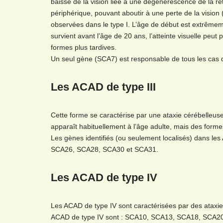
baisse de la vision liée à une dégénérescence de la rét
périphérique, pouvant aboutir à une perte de la vision
observées dans le type I. L’âge de début est extrêmeme
survient avant l’âge de 20 ans, l’atteinte visuelle peut 
formes plus tardives.
Un seul gène (SCA7) est responsable de tous les cas d’
Les ACAD de type III
Cette forme se caractérise par une ataxie cérébelleuse
apparaît habituellement à l’âge adulte, mais des formes
Les gènes identifiés (ou seulement localisés) dans 
SCA26, SCA28, SCA30 et SCA31.
Les ACAD de type IV
Les ACAD de type IV sont caractérisées par des ataxies
ACAD de type IV sont : SCA10, SCA13, SCA18, SCA20, 