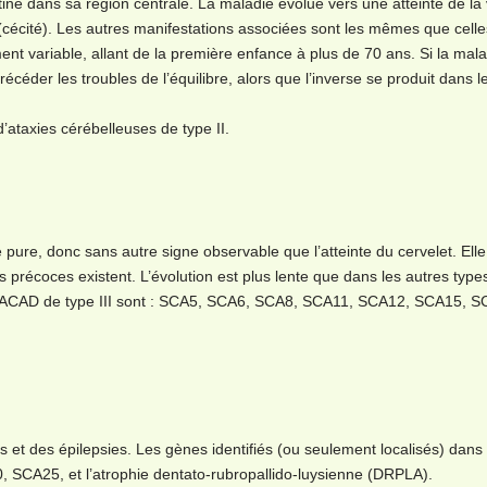
ine dans sa région centrale. La maladie évolue vers une atteinte de la 
 (cécité). Les autres manifestations associées sont les mêmes que celle
nt variable, allant de la première enfance à plus de 70 ans. Si la mala
précéder les troubles de l’équilibre, alors que l’inverse se produit dans l
ataxies cérébelleuses de type II.
 pure, donc sans autre signe observable que l’atteinte du cervelet. Elle
 précoces existent. L’évolution est plus lente que dans les autres type
les ACAD de type III sont : SCA5, SCA6, SCA8, SCA11, SCA12, SCA15, S
 et des épilepsies. Les gènes identifiés (ou seulement localisés) dans 
SCA25, et l’atrophie dentato-rubropallido-luysienne (DRPLA).