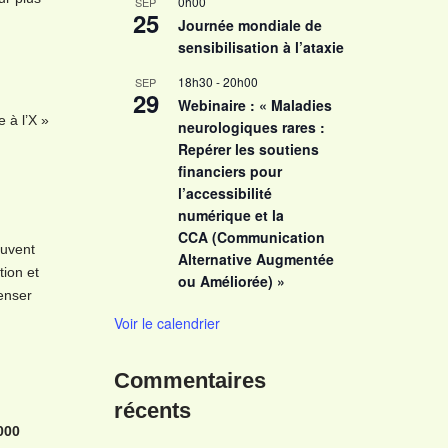
0h00
SEP
25
Journée mondiale de
sensibilisation à l’ataxie
18h30
-
20h00
SEP
29
Webinaire : « Maladies
 à l’X »
neurologiques rares :
Repérer les soutiens
financiers pour
l’accessibilité
numérique et la
CCA (Communication
euvent
Alternative Augmentée
tion et
ou Améliorée) »
enser
Voir le calendrier
Commentaires
récents
000