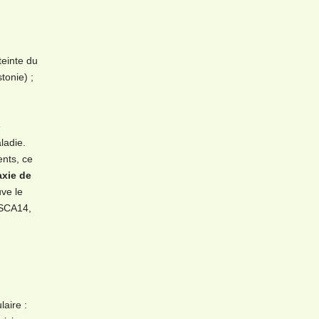
teinte du
tonie) ;
e
ladie.
ents, ce
axie de
ve le
 SCA14,
laire :