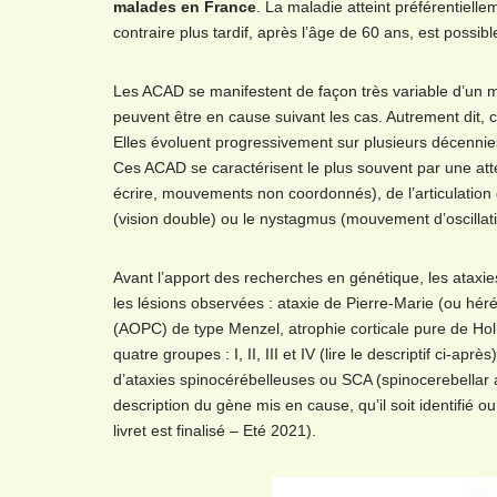
malades en France
. La maladie atteint préférentiel
contraire plus tardif, après l’âge de 60 ans, est possi
Les ACAD se manifestent de façon très variable d’un 
peuvent être en cause suivant les cas. Autrement dit,
Elles évoluent progressivement sur plusieurs décennie
Ces ACAD se caractérisent le plus souvent par une att
écrire, mouvements non coordonnés), de l’articulation
(vision double) ou le nystagmus (mouvement d’oscillati
Avant l’apport des recherches en génétique, les ataxi
les lésions observées : ataxie de Pierre-Marie (ou hér
(AOPC) de type Menzel, atrophie corticale pure de Ho
quatre groupes : I, II, III et IV (lire le descriptif ci-
d’ataxies spinocérébelleuses ou SCA (spinocerebellar a
description du gène mis en cause, qu’il soit identif
livret est finalisé – Eté 2021).