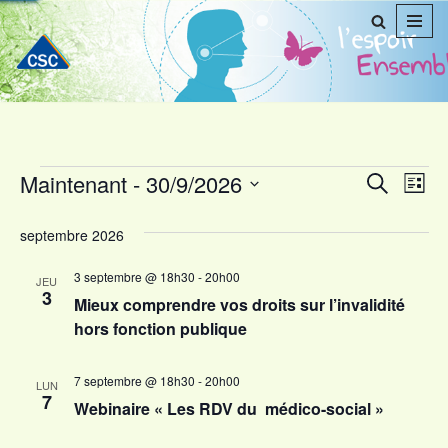
Aller
au
contenu
Maintenant
 - 
30/9/2026
Reche
Nav
Recherche
Liste
Sélectionnez
de
et
septembre 2026
une
vu
naviga
date.
3 septembre @ 18h30
-
20h00
Év
JEU
de
3
Mieux comprendre vos droits sur l’invalidité
vues
hors fonction publique
Évène
7 septembre @ 18h30
-
20h00
LUN
7
Webinaire « Les RDV du médico-social »